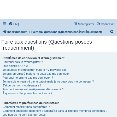
FAQ
S’enregistrer
Connexion
R
Index du forum
Foire aux questions (Questions posées fréquemment)
e
Foire aux questions (Questions posées
c
fréquemment)
h
e
Problèmes de connexion et d’enregistrement
Pourquoi dois-je m’enregistrer ?
r
Que signifie COPPA ?
c
Je souhaite m’enregistrer, mais je n’y parviens pas !
Je suis enregistré mais je ne peux pas me connecter !
h
Pourquoi ne puis-je pas me connecter ?
Je me suis enregistré par le passé mais je ne peux plus me connecter ?!
e
J’ai perdu mon mot de passe !
r
Pourquoi suis-je automatiquement déconnecté ?
À quoi sert « Supprimer les cookies » ?
Paramètres et préférences de l’utilisateur
Comment modifier mes paramètres ?
Comment empêcher mon nom d’apparaître dans la liste des membres connectés ?
Les heures ne sont pas correctes !