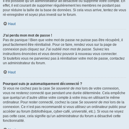
Il est possible qu’un administrateur ait désactivé ou supprimé votre compte. En
effet, il est courant de supprimer régulièrement les membres ne postant pas
pour réduire la taille de la base de données. Si cela vous arrive, tentez de vous
ré-enregistrer et soyez plus investi sur le forum.
Haut
J’ai perdu mon mot de passe !
Pas de panique ! Bien que votre mot de passe ne puisse pas être récupéré, il
peut facilement être réinitialisé. Pour ce faire, rendez vous sur la page de
connexion puis cliquez sur
J’ai oublié mon mot de passe
. Suivez les
instructions énoncées et vous devriez pouvoir à nouveau vous connecter.
Si toutefois vous ne parveniez pas à réinitialiser votre mot de passe, contactez
un administrateur du forum.
Haut
Pourquoi suis-je automatiquement déconnecté ?
Si vous ne cochez pas la case
Se souvenir de moi
lors de votre connexion,
vous ne resterez connecté que pendant une durée déterminée. Cela empêche
que quelqu’un d’autre utilise votre compte à votre insu en utilisant le même
ordinateur. Pour rester connecté, cochez la case
Se souvenir de moi
lors de la
connexion. Ce n’est pas recommandé si vous utilisez un ordinateur public pour
accéder au forum (bibliothèque, cyber-café, université, etc.). Si vous ne voyez
pas cette case, cela signifie qu’un administrateur du forum a désactivé cette
fonctionnalité.