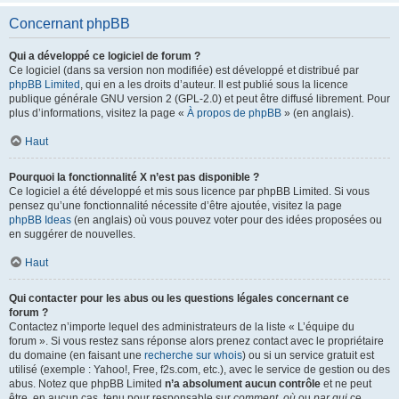
Concernant phpBB
Qui a développé ce logiciel de forum ?
Ce logiciel (dans sa version non modifiée) est développé et distribué par
phpBB Limited
, qui en a les droits d’auteur. Il est publié sous la licence
publique générale GNU version 2 (GPL-2.0) et peut être diffusé librement. Pour
plus d’informations, visitez la page «
À propos de phpBB
» (en anglais).
Haut
Pourquoi la fonctionnalité X n’est pas disponible ?
Ce logiciel a été développé et mis sous licence par phpBB Limited. Si vous
pensez qu’une fonctionnalité nécessite d’être ajoutée, visitez la page
phpBB Ideas
(en anglais) où vous pouvez voter pour des idées proposées ou
en suggérer de nouvelles.
Haut
Qui contacter pour les abus ou les questions légales concernant ce
forum ?
Contactez n’importe lequel des administrateurs de la liste « L’équipe du
forum ». Si vous restez sans réponse alors prenez contact avec le propriétaire
du domaine (en faisant une
recherche sur whois
) ou si un service gratuit est
utilisé (exemple : Yahoo!, Free, f2s.com, etc.), avec le service de gestion ou des
abus. Notez que phpBB Limited
n’a absolument aucun contrôle
et ne peut
être, en aucun cas, tenu pour responsable sur
comment
,
où
ou
par qui
ce