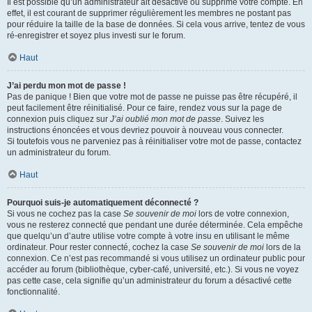
Il est possible qu’un administrateur ait désactivé ou supprimé votre compte. En
effet, il est courant de supprimer régulièrement les membres ne postant pas
pour réduire la taille de la base de données. Si cela vous arrive, tentez de vous
ré-enregistrer et soyez plus investi sur le forum.
Haut
J’ai perdu mon mot de passe !
Pas de panique ! Bien que votre mot de passe ne puisse pas être récupéré, il
peut facilement être réinitialisé. Pour ce faire, rendez vous sur la page de
connexion puis cliquez sur
J’ai oublié mon mot de passe
. Suivez les
instructions énoncées et vous devriez pouvoir à nouveau vous connecter.
Si toutefois vous ne parveniez pas à réinitialiser votre mot de passe, contactez
un administrateur du forum.
Haut
Pourquoi suis-je automatiquement déconnecté ?
Si vous ne cochez pas la case
Se souvenir de moi
lors de votre connexion,
vous ne resterez connecté que pendant une durée déterminée. Cela empêche
que quelqu’un d’autre utilise votre compte à votre insu en utilisant le même
ordinateur. Pour rester connecté, cochez la case
Se souvenir de moi
lors de la
connexion. Ce n’est pas recommandé si vous utilisez un ordinateur public pour
accéder au forum (bibliothèque, cyber-café, université, etc.). Si vous ne voyez
pas cette case, cela signifie qu’un administrateur du forum a désactivé cette
fonctionnalité.