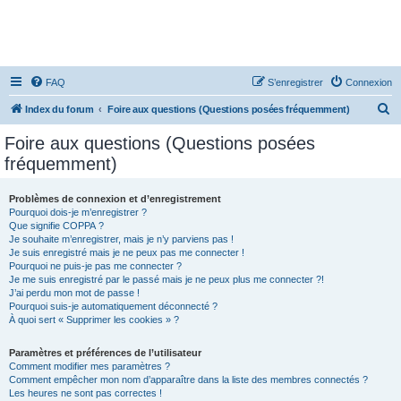
FAQ
S’enregistrer
Connexion
R
Index du forum
Foire aux questions (Questions posées fréquemment)
e
Foire aux questions (Questions posées
c
fréquemment)
h
e
Problèmes de connexion et d’enregistrement
Pourquoi dois-je m’enregistrer ?
r
Que signifie COPPA ?
c
Je souhaite m’enregistrer, mais je n’y parviens pas !
Je suis enregistré mais je ne peux pas me connecter !
h
Pourquoi ne puis-je pas me connecter ?
Je me suis enregistré par le passé mais je ne peux plus me connecter ?!
e
J’ai perdu mon mot de passe !
r
Pourquoi suis-je automatiquement déconnecté ?
À quoi sert « Supprimer les cookies » ?
Paramètres et préférences de l’utilisateur
Comment modifier mes paramètres ?
Comment empêcher mon nom d’apparaître dans la liste des membres connectés ?
Les heures ne sont pas correctes !