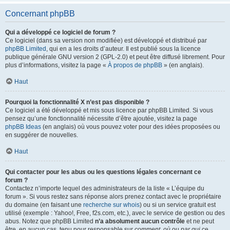
Concernant phpBB
Qui a développé ce logiciel de forum ?
Ce logiciel (dans sa version non modifiée) est développé et distribué par
phpBB Limited
, qui en a les droits d’auteur. Il est publié sous la licence
publique générale GNU version 2 (GPL-2.0) et peut être diffusé librement. Pour
plus d’informations, visitez la page «
À propos de phpBB
» (en anglais).
Haut
Pourquoi la fonctionnalité X n’est pas disponible ?
Ce logiciel a été développé et mis sous licence par phpBB Limited. Si vous
pensez qu’une fonctionnalité nécessite d’être ajoutée, visitez la page
phpBB Ideas
(en anglais) où vous pouvez voter pour des idées proposées ou
en suggérer de nouvelles.
Haut
Qui contacter pour les abus ou les questions légales concernant ce
forum ?
Contactez n’importe lequel des administrateurs de la liste « L’équipe du
forum ». Si vous restez sans réponse alors prenez contact avec le propriétaire
du domaine (en faisant une
recherche sur whois
) ou si un service gratuit est
utilisé (exemple : Yahoo!, Free, f2s.com, etc.), avec le service de gestion ou des
abus. Notez que phpBB Limited
n’a absolument aucun contrôle
et ne peut
être, en aucun cas, tenu pour responsable sur
comment
,
où
ou
par qui
ce