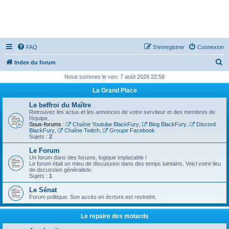
FAQ
S’enregistrer
Connexion
R
Index du forum
e
Nous sommes le ven. 7 août 2026 22:58
c
La Grand Place
h
Le beffroi du Maître
e
Retrouvez les actus et les annonces de votre serviteur et des membres de
l'équipe.
r
Sous-forums :
Chaîne Youtube BlackFury
,
Blog BlackFury
,
Discord
BlackFury
,
Chaîne Twitch
,
Groupe Facebook
c
Sujets :
2
h
Le Forum
Un forum dans des forums, logique implacable !
e
Le forum était un mieu de discussion dans des temps lointains. Voici votre lieu
de dscussion généraliste.
r
Sujets :
1
Le Sénat
Forum politique. Son accès en écrture est restreint.
Le repaire des motards