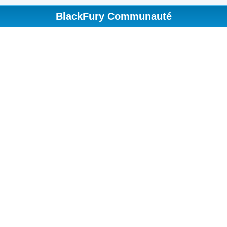
BlackFury Communauté