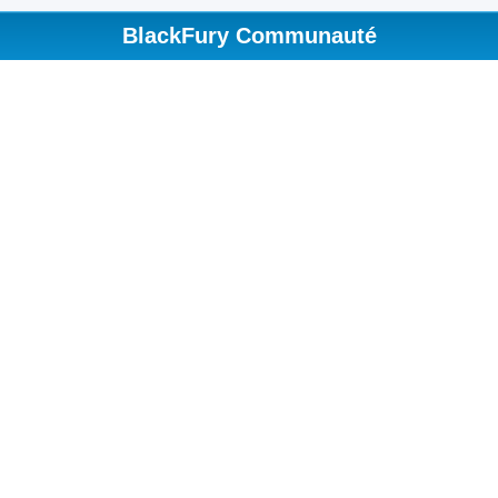
BlackFury Communauté