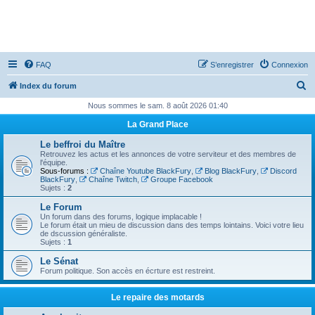
FAQ
S’enregistrer
Connexion
R
Index du forum
e
Nous sommes le sam. 8 août 2026 01:40
c
La Grand Place
h
Le beffroi du Maître
e
Retrouvez les actus et les annonces de votre serviteur et des membres de
l'équipe.
r
Sous-forums :
Chaîne Youtube BlackFury
,
Blog BlackFury
,
Discord
BlackFury
,
Chaîne Twitch
,
Groupe Facebook
c
Sujets :
2
h
Le Forum
Un forum dans des forums, logique implacable !
e
Le forum était un mieu de discussion dans des temps lointains. Voici votre lieu
de dscussion généraliste.
r
Sujets :
1
Le Sénat
Forum politique. Son accès en écrture est restreint.
Le repaire des motards