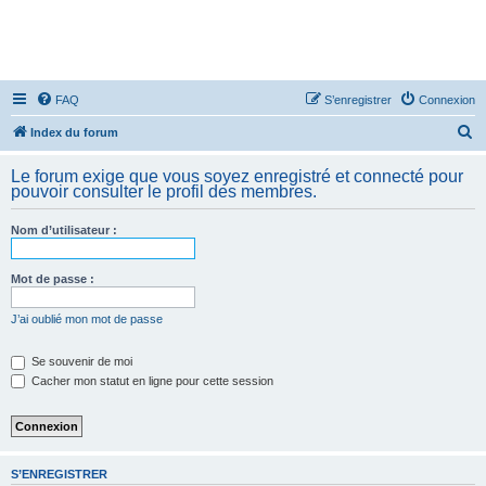
FAQ
S’enregistrer
Connexion
R
Index du forum
e
Le forum exige que vous soyez enregistré et connecté pour
c
pouvoir consulter le profil des membres.
h
Nom d’utilisateur :
e
r
Mot de passe :
c
h
J’ai oublié mon mot de passe
e
Se souvenir de moi
r
Cacher mon statut en ligne pour cette session
S’ENREGISTRER