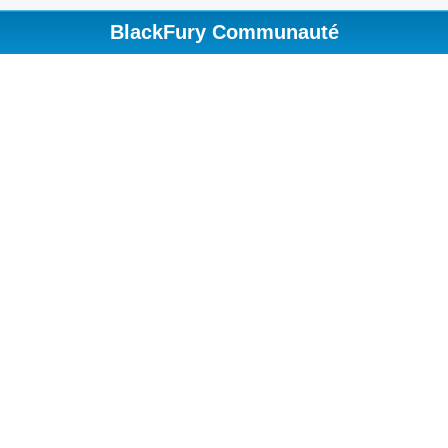
BlackFury Communauté