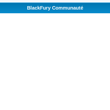
BlackFury Communauté