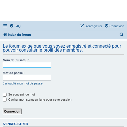
FAQ
S’enregistrer
Connexion
R
Index du forum
e
Le forum exige que vous soyez enregistré et connecté pour
c
pouvoir consulter le profil des membres.
h
Nom d’utilisateur :
e
r
Mot de passe :
c
h
J’ai oublié mon mot de passe
e
Se souvenir de moi
r
Cacher mon statut en ligne pour cette session
S’ENREGISTRER