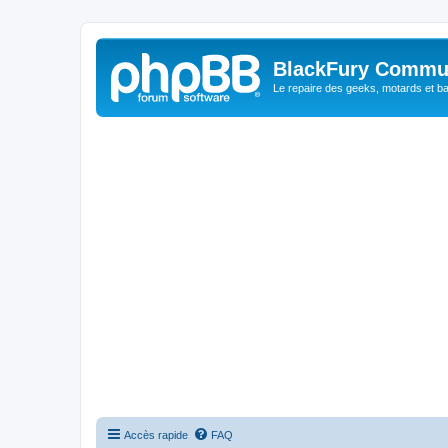
BlackFury Commu
Le repaire des geeks, motards et ba
Accès rapide
FAQ