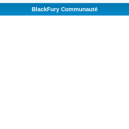
BlackFury Communauté