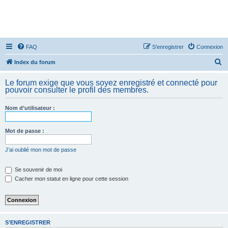
FAQ
S’enregistrer
Connexion
R
Index du forum
e
Le forum exige que vous soyez enregistré et connecté pour
c
pouvoir consulter le profil des membres.
h
Nom d’utilisateur :
e
r
Mot de passe :
c
h
J’ai oublié mon mot de passe
e
Se souvenir de moi
r
Cacher mon statut en ligne pour cette session
S’ENREGISTRER