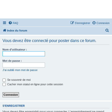
FAQ
S’enregistrer
Connexion
R
Index du forum
e
Vous devez être connecté pour poster dans ce forum.
c
h
Nom d’utilisateur :
e
r
Mot de passe :
c
J’ai oublié mon mot de passe
h
e
Se souvenir de moi
Cacher mon statut en ligne pour cette session
r
S’ENREGISTRER
Vous devez être enregistré pour vous connecter. L’enregistrement ne prend