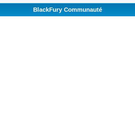
BlackFury Communauté