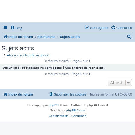
FAQ
S’enregistrer
Connexion
R
Index du forum
Rechercher
Sujets actifs
e
Sujets actifs
c
Aller à la recherche avancée
h
0 résultat trouvé • Page
1
sur
1
e
Aucun sujet ou message ne correspond à vos critères de recherche.
r
0 résultat trouvé • Page
1
sur
1
c
Aller à
h
Index du forum
Supprimer les cookies
Heures au format
UTC+02:00
e
r
Développé par
phpBB
® Forum Software © phpBB Limited
Traduit par
phpBB-fr.com
Confidentialité
|
Conditions