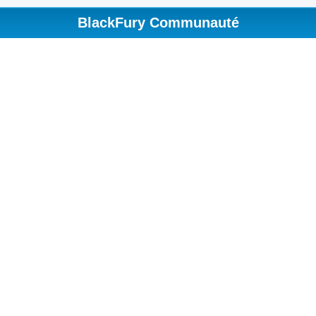
BlackFury Communauté