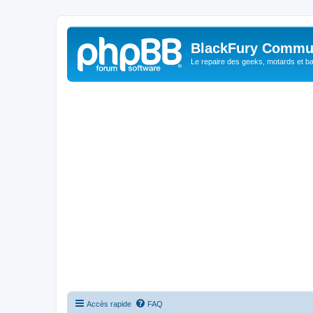
BlackFury Commu
Le repaire des geeks, motards et ba
Accès rapide
FAQ