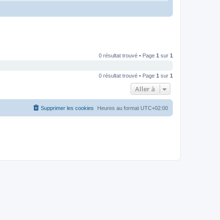
0 résultat trouvé • Page
1
sur
1
0 résultat trouvé • Page
1
sur
1
Aller à
Supprimer les cookies
Heures au format
UTC+02:00