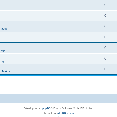
0
0
0
r auto
0
0
rage
0
rage
0
du Maître
Développé par
phpBB
® Forum Software © phpBB Limited
Traduit par
phpBB-fr.com