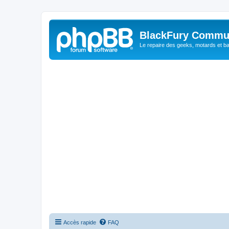
BlackFury Commu
Le repaire des geeks, motards et ba
Accès rapide
FAQ