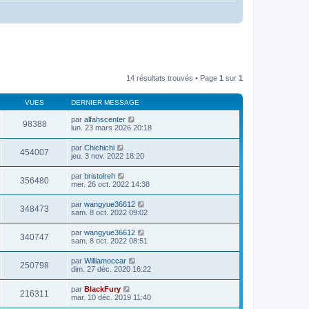
14 résultats trouvés • Page
1
sur
1
VUES
DERNIER MESSAGE
par
alfahscenter
98388
lun. 23 mars 2026 20:18
par
Chichichi
454007
jeu. 3 nov. 2022 18:20
par
bristolreh
356480
mer. 26 oct. 2022 14:38
par
wangyue36612
348473
sam. 8 oct. 2022 09:02
par
wangyue36612
340747
sam. 8 oct. 2022 08:51
par
Williamoccar
250798
dim. 27 déc. 2020 16:22
par
BlackFury
216311
mar. 10 déc. 2019 11:40