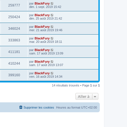
par
BlackFury
259777
dim. 1 sept. 2019 15:42
par
BlackFury
250424
dim. 25 août 2019 21:42
par
BlackFury
346024
mer. 21 août 2019 19:46
par
BlackFury
333863
mar. 20 août 2019 18:11
par
BlackFury
411181
sam. 17 août 2019 13:09
par
BlackFury
410244
sam. 17 août 2019 13:07
par
BlackFury
399160
ven. 16 août 2019 14:34
14 résultats trouvés • Page
1
sur
1
Aller à
Supprimer les cookies
Heures au format
UTC+02:00