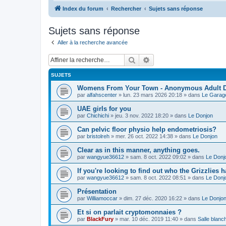
Index du forum
Rechercher
Sujets sans réponse
Sujets sans réponse
Aller à la recherche avancée
Rechercher
Recherche avancée
SUJETS
Womens From Your Town - Anonymous Adult Dat
par
alfahscenter
»
lun. 23 mars 2026 20:18
» dans
Le Garag
UAE girls for you
par
Chichichi
»
jeu. 3 nov. 2022 18:20
» dans
Le Donjon
Can pelvic floor physio help endometriosis?
par
bristolreh
»
mer. 26 oct. 2022 14:38
» dans
Le Donjon
Clear as in this manner, anything goes.
par
wangyue36612
»
sam. 8 oct. 2022 09:02
» dans
Le Donj
If you're looking to find out who the Grizzlies
par
wangyue36612
»
sam. 8 oct. 2022 08:51
» dans
Le Donj
Présentation
par
Williamoccar
»
dim. 27 déc. 2020 16:22
» dans
Le Donjo
Et si on parlait cryptomonnaies ?
par
BlackFury
»
mar. 10 déc. 2019 11:40
» dans
Salle blanc