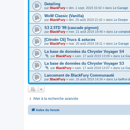
Detailing
par
BlackFury
»
dim. 1 sept. 2019 15:42
» dans
Le Garage
WoW Classic (Vanilla)
par
BlackFury
»
dim. 25 août 2019 21:42
» dans
Le Donjon
S3 2.5TD '99 (cascade pignon)
par
BlackFury
»
mer. 21 août 2019 19:46
» dans
Le comptoi
[Citroën C6] Trucs & astuces
par
BlackFury
»
mar. 20 août 2019 18:11
» dans
Le Garage
La base de données du Chrysler Voyager S4
par
BlackFury
»
sam. 17 août 2019 13:09
» dans
Le Ga
La base de données du Chrysler Voyager S3
par
BlackFury
»
sam. 17 août 2019 13:07
» dans
Le Ga
Lancement de BlackFury Communauté
par
BlackFury
»
ven. 16 août 2019 14:34
» dans
Le beffroi 
Aller à la recherche avancée
Index du forum