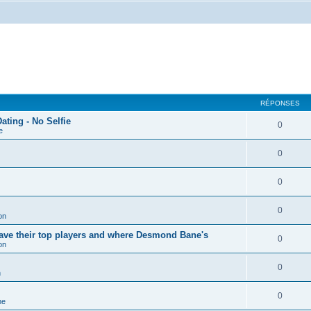
RÉPONSES
ing - No Selfie
0
e
0
0
0
on
 have their top players and where Desmond Bane's
0
on
0
n
0
he