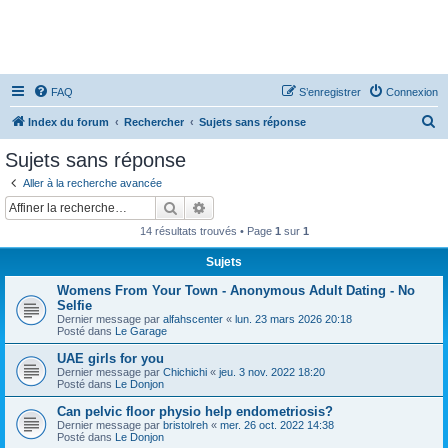
FAQ
S’enregistrer
Connexion
R
Index du forum
Rechercher
Sujets sans réponse
e
Sujets sans réponse
c
Aller à la recherche avancée
h
Rechercher
Recherche avancée
e
14 résultats trouvés • Page
1
sur
1
r
Sujets
c
Womens From Your Town - Anonymous Adult Dating - No
h
Selfie
e
Dernier message par
alfahscenter
«
lun. 23 mars 2026 20:18
Posté dans
Le Garage
r
UAE girls for you
Dernier message par
Chichichi
«
jeu. 3 nov. 2022 18:20
Posté dans
Le Donjon
Can pelvic floor physio help endometriosis?
Dernier message par
bristolreh
«
mer. 26 oct. 2022 14:38
Posté dans
Le Donjon