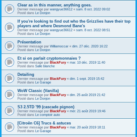
Clear as in this manner, anything goes.
Dernier message par
wangyue36612
«
sam. 8 oct. 2022 09:02
Posté dans
Le Donjon
If you're looking to find out who the Grizzlies have their top
players and where Desmond Bane's
Dernier message par
wangyue36612
«
sam. 8 oct. 2022 08:51
Posté dans
Le Donjon
Présentation
Dernier message par
Williamoccar
«
dim. 27 déc. 2020 16:22
Posté dans
Le Donjon
Et si on parlait cryptomonnaies ?
Dernier message par
BlackFury
«
mar. 10 déc. 2019 11:40
Posté dans
Salle blanche
Detailing
Dernier message par
BlackFury
«
dim. 1 sept. 2019 15:42
Posté dans
Le Garage
WoW Classic (Vanilla)
Dernier message par
BlackFury
«
dim. 25 août 2019 21:42
Posté dans
Le Donjon
S3 2.5TD '99 (cascade pignon)
Dernier message par
BlackFury
«
mer. 21 août 2019 19:46
Posté dans
Le comptoir auto
[Citroën C6] Trucs & astuces
Dernier message par
BlackFury
«
mar. 20 août 2019 18:11
Posté dans
Le Garage