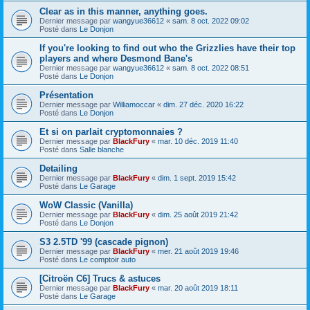
Clear as in this manner, anything goes.
Dernier message par
wangyue36612
«
sam. 8 oct. 2022 09:02
Posté dans
Le Donjon
If you're looking to find out who the Grizzlies have their top
players and where Desmond Bane's
Dernier message par
wangyue36612
«
sam. 8 oct. 2022 08:51
Posté dans
Le Donjon
Présentation
Dernier message par
Williamoccar
«
dim. 27 déc. 2020 16:22
Posté dans
Le Donjon
Et si on parlait cryptomonnaies ?
Dernier message par
BlackFury
«
mar. 10 déc. 2019 11:40
Posté dans
Salle blanche
Detailing
Dernier message par
BlackFury
«
dim. 1 sept. 2019 15:42
Posté dans
Le Garage
WoW Classic (Vanilla)
Dernier message par
BlackFury
«
dim. 25 août 2019 21:42
Posté dans
Le Donjon
S3 2.5TD '99 (cascade pignon)
Dernier message par
BlackFury
«
mer. 21 août 2019 19:46
Posté dans
Le comptoir auto
[Citroën C6] Trucs & astuces
Dernier message par
BlackFury
«
mar. 20 août 2019 18:11
Posté dans
Le Garage