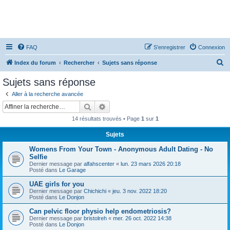
FAQ
S’enregistrer
Connexion
R
Index du forum
Rechercher
Sujets sans réponse
e
Sujets sans réponse
c
Aller à la recherche avancée
h
Rechercher
Recherche avancée
e
14 résultats trouvés • Page
1
sur
1
r
Sujets
c
Womens From Your Town - Anonymous Adult Dating - No
h
Selfie
e
Dernier message par
alfahscenter
«
lun. 23 mars 2026 20:18
Posté dans
Le Garage
r
UAE girls for you
Dernier message par
Chichichi
«
jeu. 3 nov. 2022 18:20
Posté dans
Le Donjon
Can pelvic floor physio help endometriosis?
Dernier message par
bristolreh
«
mer. 26 oct. 2022 14:38
Posté dans
Le Donjon