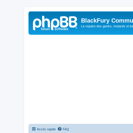
BlackFury Commu
Le repaire des geeks, motards et ba
Accès rapide
FAQ