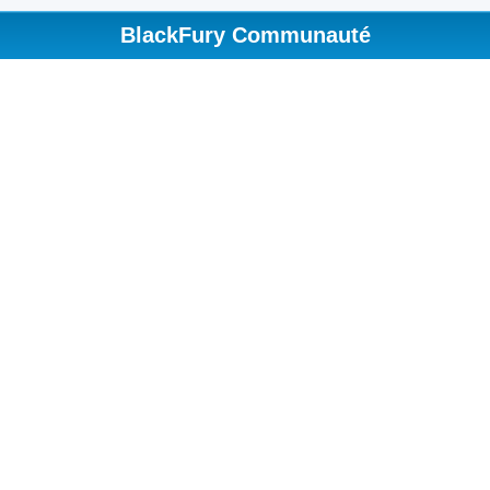
BlackFury Communauté