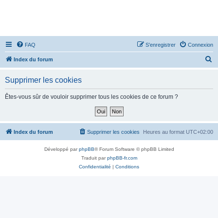
FAQ
S’enregistrer
Connexion
R
Index du forum
e
Supprimer les cookies
c
h
Êtes-vous sûr de vouloir supprimer tous les cookies de ce forum ?
e
r
c
Index du forum
Supprimer les cookies
Heures au format
UTC+02:00
h
Développé par
phpBB
® Forum Software © phpBB Limited
e
Traduit par
phpBB-fr.com
r
Confidentialité
|
Conditions