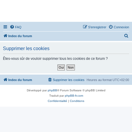
FAQ
S’enregistrer
Connexion
R
Index du forum
e
Supprimer les cookies
c
h
Êtes-vous sûr de vouloir supprimer tous les cookies de ce forum ?
e
r
c
Index du forum
Supprimer les cookies
Heures au format
UTC+02:00
h
Développé par
phpBB
® Forum Software © phpBB Limited
e
Traduit par
phpBB-fr.com
r
Confidentialité
|
Conditions