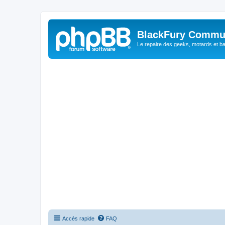
BlackFury Commu
Le repaire des geeks, motards et ba
Accès rapide
FAQ