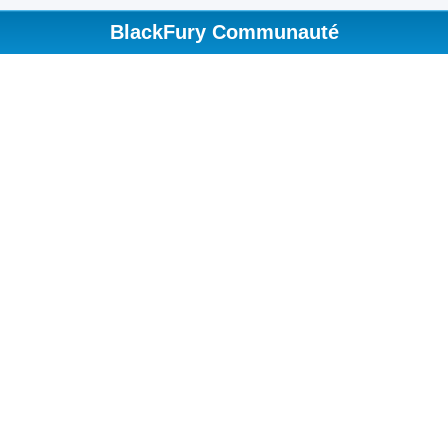
BlackFury Communauté