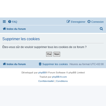
FAQ
S’enregistrer
Connexion
R
Index du forum
e
Supprimer les cookies
c
h
Êtes-vous sûr de vouloir supprimer tous les cookies de ce forum ?
e
r
c
Index du forum
Supprimer les cookies
Heures au format
UTC+02:00
h
Développé par
phpBB
® Forum Software © phpBB Limited
e
Traduit par
phpBB-fr.com
r
Confidentialité
|
Conditions