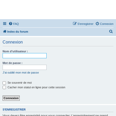
FAQ
S’enregistrer
Connexion
R
Index du forum
e
Connexion
c
h
Nom d’utilisateur :
e
r
Mot de passe :
c
J’ai oublié mon mot de passe
h
e
Se souvenir de moi
Cacher mon statut en ligne pour cette session
r
S’ENREGISTRER
Vous devez être enregistré pour vous connecter. L’enregistrement ne prend