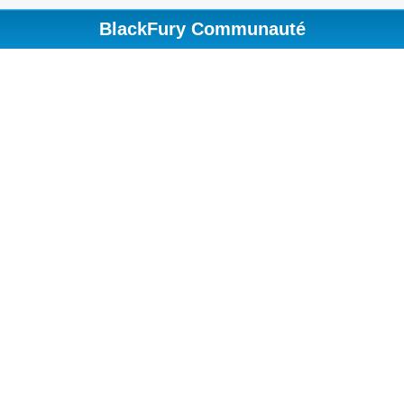
BlackFury Communauté