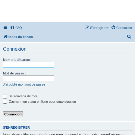
FAQ
S’enregistrer
Connexion
R
Index du forum
e
Connexion
c
h
Nom d’utilisateur :
e
r
Mot de passe :
c
J’ai oublié mon mot de passe
h
e
Se souvenir de moi
Cacher mon statut en ligne pour cette session
r
S’ENREGISTRER
Vous devez être enregistré pour vous connecter. L’enregistrement ne prend