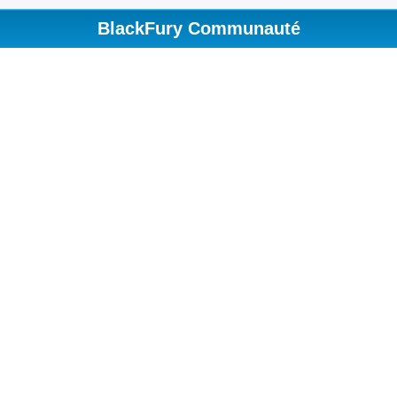
BlackFury Communauté