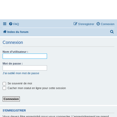
FAQ
S’enregistrer
Connexion
R
Index du forum
e
Connexion
c
h
Nom d’utilisateur :
e
r
Mot de passe :
c
J’ai oublié mon mot de passe
h
e
Se souvenir de moi
Cacher mon statut en ligne pour cette session
r
S’ENREGISTRER
Vous devez être enregistré pour vous connecter. L’enregistrement ne prend