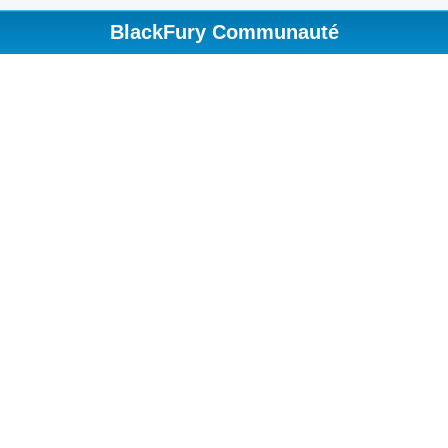
BlackFury Communauté