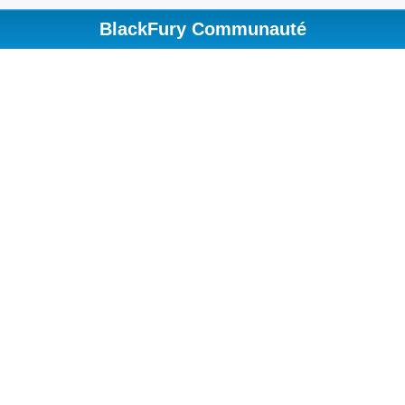
BlackFury Communauté