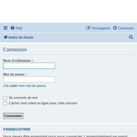
FAQ
S’enregistrer
Connexion
R
Index du forum
e
Connexion
c
h
Nom d’utilisateur :
e
r
Mot de passe :
c
J’ai oublié mon mot de passe
h
e
Se souvenir de moi
Cacher mon statut en ligne pour cette session
r
S’ENREGISTRER
Vous devez être enregistré pour vous connecter. L’enregistrement ne prend