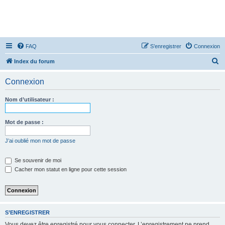
FAQ
S’enregistrer
Connexion
R
Index du forum
e
Connexion
c
h
Nom d’utilisateur :
e
r
Mot de passe :
c
J’ai oublié mon mot de passe
h
e
Se souvenir de moi
Cacher mon statut en ligne pour cette session
r
S’ENREGISTRER
Vous devez être enregistré pour vous connecter. L’enregistrement ne prend