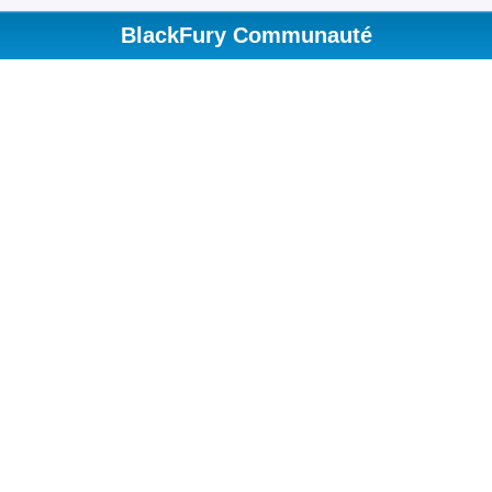
BlackFury Communauté