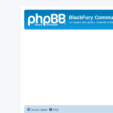
BlackFury Commu
Le repaire des geeks, motards et ba
Accès rapide
FAQ