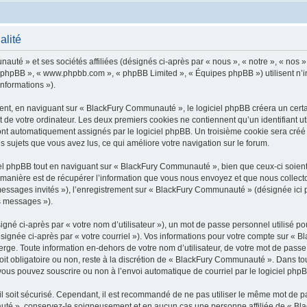
alité
uté » et ses sociétés affiliées (désignés ci-après par « nous », « notre », « nos »
iel phpBB », « www.phpbb.com », « phpBB Limited », « Équipes phpBB ») utilisent n’
informations »).
t, en naviguant sur « BlackFury Communauté », le logiciel phpBB créera un certain
 de votre ordinateur. Les deux premiers cookies ne contiennent qu’un identifiant util
 sont automatiquement assignés par le logiciel phpBB. Un troisième cookie sera créé
s sujets que vous avez lus, ce qui améliore votre navigation sur le forum.
l phpBB tout en naviguant sur « BlackFury Communauté », bien que ceux-ci soient 
nière est de récupérer l’information que vous nous envoyez et que nous collectons. 
« messages invités »), l’enregistrement sur « BlackFury Communauté » (désignée ic
os messages »).
gné ci-après par « votre nom d’utilisateur »), un mot de passe personnel utilisé po
ésignée ci-après par « votre courriel »). Vos informations pour votre compte sur «
ge. Toute information en-dehors de votre nom d’utilisateur, de votre mot de passe 
t obligatoire ou non, reste à la discrétion de « BlackFury Communauté ». Dans tou
vous pouvez souscrire ou non à l’envoi automatique de courriel par le logiciel php
l soit sécurisé. Cependant, il est recommandé de ne pas utiliser le même mot de pas
uté », conservez-le soigneusement et en aucun cas une personne affiliée de « Bl