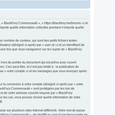
, « BlackFury Communauté », « https://blackfury.me/forums ») et
importe quelle information collectée pendant n’importe quelle
 nombre de cookies, qui sont des petits fichiers textes
isateur (désigné ci-après par « user-id ») et un identifiant de
 une fois que vous naviguerez sur les sujets de « BlackFury
hors de portée du document qui est prévu pour couvrir
Ceci peut être, et n’est pas limité à : la publication de
i par « votre compte ») et les messages que vous envoyez après
ur la connexion à votre compte (désigné ci-après par « votre
 BlackFury Communauté » sont protégées par les lois de
et de votre adresse courriel requise par « BlackFury
s les cas, vous pouvez choisir quelle information de votre
BB.
se sur plusieurs sites Internet différents. Votre mot de passe
ackFury Communauté », de phpBB ou une d’une tierce partie ne