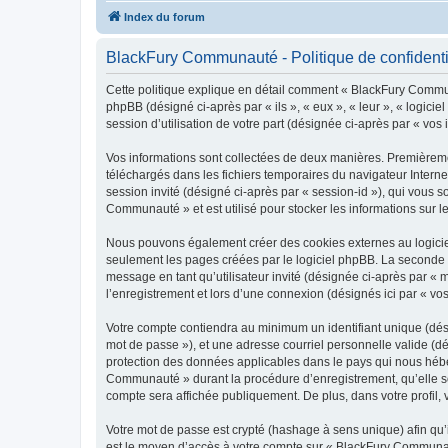
Index du forum
BlackFury Communauté - Politique de confidenti
Cette politique explique en détail comment « BlackFury Communa
phpBB (désigné ci-après par « ils », « eux », « leur », « logic
session d’utilisation de votre part (désignée ci-après par « vos 
Vos informations sont collectées de deux manières. Premièremen
téléchargés dans les fichiers temporaires du navigateur Internet
session invité (désigné ci-après par « session-id »), qui vous
Communauté » et est utilisé pour stocker les informations sur le
Nous pouvons également créer des cookies externes au logicie
seulement les pages créées par le logiciel phpBB. La seconde ma
message en tant qu’utilisateur invité (désignée ci-après par 
l’enregistrement et lors d’une connexion (désignés ici par « v
Votre compte contiendra au minimum un identifiant unique (dési
mot de passe »), et une adresse courriel personnelle valide (d
protection des données applicables dans le pays qui nous héber
Communauté » durant la procédure d’enregistrement, qu’elle soi
compte sera affichée publiquement. De plus, dans votre profil, 
Votre mot de passe est crypté (hashage à sens unique) afin qu’i
est le moyen d’accès à votre compte sur « BlackFury Communa