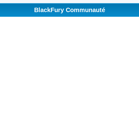
BlackFury Communauté