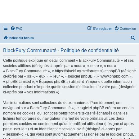
FAQ
S’enregistrer
Connexion
R
Index du forum
e
BlackFury Communauté - Politique de confidentialité
c
h
Cette politique explique en détail comment « BlackFury Communauté » et ses
sociétés affiliées (désignés ci-après par « nous », « notre », « nos »,
e
« BlackFury Communauté », « https://blackfury.me/forums ») et phpBB (désigné
r
ci-après par « ils », « eux », « leur », « logiciel phpBB », « www.phpbb.com »,
« phpBB Limited », « Équipes phpBB ») utilisent n’importe quelle information
c
collectée pendant n’importe quelle session d’utilisation de votre part (désignée
h
ci-après par « vos informations »).
e
Vos informations sont collectées de deux manières. Premièrement, en
r
naviguant sur « BlackFury Communauté », le logiciel phpBB créera un certain
nombre de cookies, qui sont des petits fichiers textes téléchargés dans les
fichiers temporaires du navigateur Internet de votre ordinateur. Les deux
premiers cookies ne contiennent qu’un identifiant utilisateur (désigné ci-après
par « user-id ») et un identifiant de session invité (désigné ci-après par
« session-id »), qui vous sont automatiquement assignés par le logiciel phpBB.