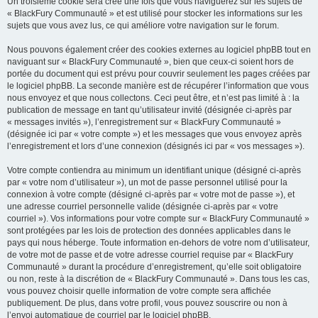
Un troisième cookie sera créé une fois que vous naviguerez sur les sujets de
« BlackFury Communauté » et est utilisé pour stocker les informations sur les
sujets que vous avez lus, ce qui améliore votre navigation sur le forum.
Nous pouvons également créer des cookies externes au logiciel phpBB tout en
naviguant sur « BlackFury Communauté », bien que ceux-ci soient hors de
portée du document qui est prévu pour couvrir seulement les pages créées par
le logiciel phpBB. La seconde manière est de récupérer l’information que vous
nous envoyez et que nous collectons. Ceci peut être, et n’est pas limité à : la
publication de message en tant qu’utilisateur invité (désignée ci-après par
« messages invités »), l’enregistrement sur « BlackFury Communauté »
(désignée ici par « votre compte ») et les messages que vous envoyez après
l’enregistrement et lors d’une connexion (désignés ici par « vos messages »).
Votre compte contiendra au minimum un identifiant unique (désigné ci-après
par « votre nom d’utilisateur »), un mot de passe personnel utilisé pour la
connexion à votre compte (désigné ci-après par « votre mot de passe »), et
une adresse courriel personnelle valide (désignée ci-après par « votre
courriel »). Vos informations pour votre compte sur « BlackFury Communauté »
sont protégées par les lois de protection des données applicables dans le
pays qui nous héberge. Toute information en-dehors de votre nom d’utilisateur,
de votre mot de passe et de votre adresse courriel requise par « BlackFury
Communauté » durant la procédure d’enregistrement, qu’elle soit obligatoire
ou non, reste à la discrétion de « BlackFury Communauté ». Dans tous les cas,
vous pouvez choisir quelle information de votre compte sera affichée
publiquement. De plus, dans votre profil, vous pouvez souscrire ou non à
l’envoi automatique de courriel par le logiciel phpBB.