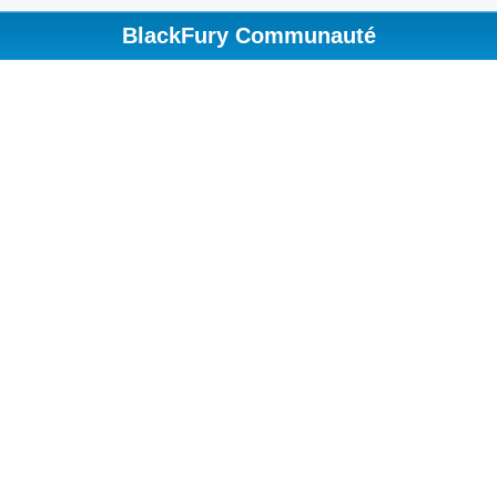
BlackFury Communauté