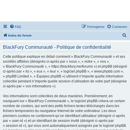
FAQ
S’enregistrer
Connexion
R
Index du forum
e
BlackFury Communauté - Politique de confidentialité
c
h
Cette politique explique en détail comment « BlackFury Communauté » et ses
sociétés affiliées (désignés ci-après par « nous », « notre », « nos »,
e
« BlackFury Communauté », « https://blackfury.me/forums ») et phpBB (désigné
r
ci-après par « ils », « eux », « leur », « logiciel phpBB », « www.phpbb.com »,
« phpBB Limited », « Équipes phpBB ») utilisent n’importe quelle information
c
collectée pendant n’importe quelle session d’utilisation de votre part (désignée
h
ci-après par « vos informations »).
e
Vos informations sont collectées de deux manières. Premièrement, en
r
naviguant sur « BlackFury Communauté », le logiciel phpBB créera un certain
nombre de cookies, qui sont des petits fichiers textes téléchargés dans les
fichiers temporaires du navigateur Internet de votre ordinateur. Les deux
premiers cookies ne contiennent qu’un identifiant utilisateur (désigné ci-après
par « user-id ») et un identifiant de session invité (désigné ci-après par
« session-id »), qui vous sont automatiquement assignés par le logiciel phpBB.