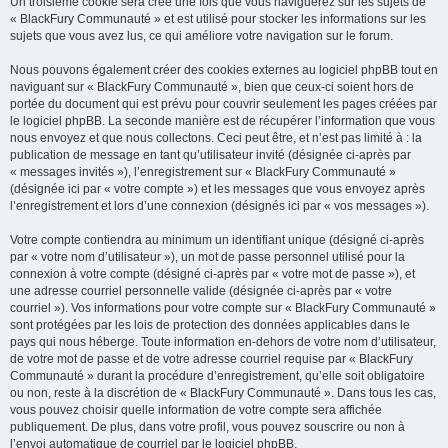
Un troisième cookie sera créé une fois que vous naviguerez sur les sujets de
« BlackFury Communauté » et est utilisé pour stocker les informations sur les
sujets que vous avez lus, ce qui améliore votre navigation sur le forum.
Nous pouvons également créer des cookies externes au logiciel phpBB tout en
naviguant sur « BlackFury Communauté », bien que ceux-ci soient hors de
portée du document qui est prévu pour couvrir seulement les pages créées par
le logiciel phpBB. La seconde manière est de récupérer l’information que vous
nous envoyez et que nous collectons. Ceci peut être, et n’est pas limité à : la
publication de message en tant qu’utilisateur invité (désignée ci-après par
« messages invités »), l’enregistrement sur « BlackFury Communauté »
(désignée ici par « votre compte ») et les messages que vous envoyez après
l’enregistrement et lors d’une connexion (désignés ici par « vos messages »).
Votre compte contiendra au minimum un identifiant unique (désigné ci-après
par « votre nom d’utilisateur »), un mot de passe personnel utilisé pour la
connexion à votre compte (désigné ci-après par « votre mot de passe »), et
une adresse courriel personnelle valide (désignée ci-après par « votre
courriel »). Vos informations pour votre compte sur « BlackFury Communauté »
sont protégées par les lois de protection des données applicables dans le
pays qui nous héberge. Toute information en-dehors de votre nom d’utilisateur,
de votre mot de passe et de votre adresse courriel requise par « BlackFury
Communauté » durant la procédure d’enregistrement, qu’elle soit obligatoire
ou non, reste à la discrétion de « BlackFury Communauté ». Dans tous les cas,
vous pouvez choisir quelle information de votre compte sera affichée
publiquement. De plus, dans votre profil, vous pouvez souscrire ou non à
l’envoi automatique de courriel par le logiciel phpBB.