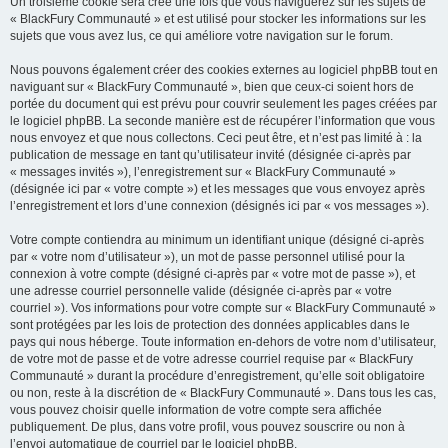
Un troisième cookie sera créé une fois que vous naviguerez sur les sujets de
« BlackFury Communauté » et est utilisé pour stocker les informations sur les
sujets que vous avez lus, ce qui améliore votre navigation sur le forum.
Nous pouvons également créer des cookies externes au logiciel phpBB tout en
naviguant sur « BlackFury Communauté », bien que ceux-ci soient hors de
portée du document qui est prévu pour couvrir seulement les pages créées par
le logiciel phpBB. La seconde manière est de récupérer l’information que vous
nous envoyez et que nous collectons. Ceci peut être, et n’est pas limité à : la
publication de message en tant qu’utilisateur invité (désignée ci-après par
« messages invités »), l’enregistrement sur « BlackFury Communauté »
(désignée ici par « votre compte ») et les messages que vous envoyez après
l’enregistrement et lors d’une connexion (désignés ici par « vos messages »).
Votre compte contiendra au minimum un identifiant unique (désigné ci-après
par « votre nom d’utilisateur »), un mot de passe personnel utilisé pour la
connexion à votre compte (désigné ci-après par « votre mot de passe »), et
une adresse courriel personnelle valide (désignée ci-après par « votre
courriel »). Vos informations pour votre compte sur « BlackFury Communauté »
sont protégées par les lois de protection des données applicables dans le
pays qui nous héberge. Toute information en-dehors de votre nom d’utilisateur,
de votre mot de passe et de votre adresse courriel requise par « BlackFury
Communauté » durant la procédure d’enregistrement, qu’elle soit obligatoire
ou non, reste à la discrétion de « BlackFury Communauté ». Dans tous les cas,
vous pouvez choisir quelle information de votre compte sera affichée
publiquement. De plus, dans votre profil, vous pouvez souscrire ou non à
l’envoi automatique de courriel par le logiciel phpBB.