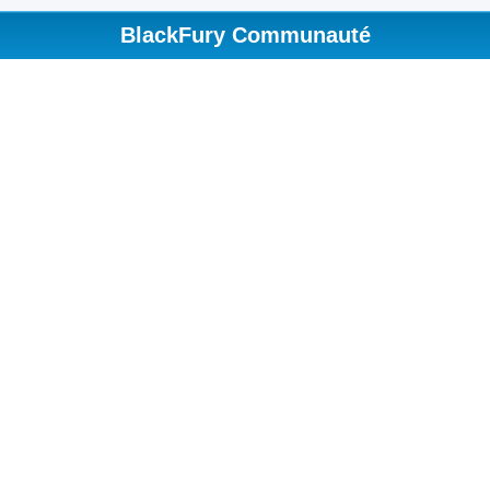
BlackFury Communauté