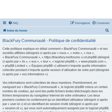
FAQ
S’enregistrer
Connexion
R
Index du forum
e
BlackFury Communauté - Politique de confidentialité
c
h
Cette politique explique en détail comment « BlackFury Communauté » et ses
sociétés affiliées (désignés ci-après par « nous », « notre », « nos »,
e
« BlackFury Communauté », « https://blackfury.me/forums ») et phpBB (désigné
r
ci-après par « ils », « eux », « leur », « logiciel phpBB », « www.phpbb.com »,
« phpBB Limited », « Équipes phpBB ») utilisent n’importe quelle information
c
collectée pendant n’importe quelle session d’utilisation de votre part (désignée
h
ci-après par « vos informations »).
e
Vos informations sont collectées de deux manières. Premièrement, en
r
naviguant sur « BlackFury Communauté », le logiciel phpBB créera un certain
nombre de cookies, qui sont des petits fichiers textes téléchargés dans les
fichiers temporaires du navigateur Internet de votre ordinateur. Les deux
premiers cookies ne contiennent qu’un identifiant utilisateur (désigné ci-après
par « user-id ») et un identifiant de session invité (désigné ci-après par
« session-id »), qui vous sont automatiquement assignés par le logiciel phpBB.