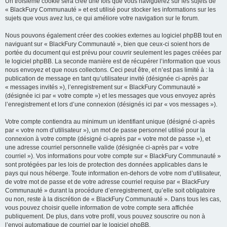
Un troisième cookie sera créé une fois que vous naviguerez sur les sujets de
« BlackFury Communauté » et est utilisé pour stocker les informations sur les
sujets que vous avez lus, ce qui améliore votre navigation sur le forum.
Nous pouvons également créer des cookies externes au logiciel phpBB tout en
naviguant sur « BlackFury Communauté », bien que ceux-ci soient hors de
portée du document qui est prévu pour couvrir seulement les pages créées par
le logiciel phpBB. La seconde manière est de récupérer l’information que vous
nous envoyez et que nous collectons. Ceci peut être, et n’est pas limité à : la
publication de message en tant qu’utilisateur invité (désignée ci-après par
« messages invités »), l’enregistrement sur « BlackFury Communauté »
(désignée ici par « votre compte ») et les messages que vous envoyez après
l’enregistrement et lors d’une connexion (désignés ici par « vos messages »).
Votre compte contiendra au minimum un identifiant unique (désigné ci-après
par « votre nom d’utilisateur »), un mot de passe personnel utilisé pour la
connexion à votre compte (désigné ci-après par « votre mot de passe »), et
une adresse courriel personnelle valide (désignée ci-après par « votre
courriel »). Vos informations pour votre compte sur « BlackFury Communauté »
sont protégées par les lois de protection des données applicables dans le
pays qui nous héberge. Toute information en-dehors de votre nom d’utilisateur,
de votre mot de passe et de votre adresse courriel requise par « BlackFury
Communauté » durant la procédure d’enregistrement, qu’elle soit obligatoire
ou non, reste à la discrétion de « BlackFury Communauté ». Dans tous les cas,
vous pouvez choisir quelle information de votre compte sera affichée
publiquement. De plus, dans votre profil, vous pouvez souscrire ou non à
l’envoi automatique de courriel par le logiciel phpBB.