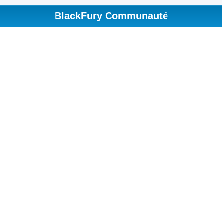
BlackFury Communauté