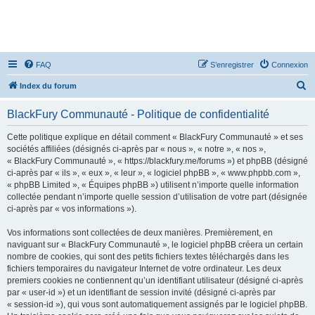
FAQ
S’enregistrer
Connexion
R
Index du forum
e
BlackFury Communauté - Politique de confidentialité
c
h
Cette politique explique en détail comment « BlackFury Communauté » et ses
sociétés affiliées (désignés ci-après par « nous », « notre », « nos »,
e
« BlackFury Communauté », « https://blackfury.me/forums ») et phpBB (désigné
r
ci-après par « ils », « eux », « leur », « logiciel phpBB », « www.phpbb.com »,
« phpBB Limited », « Équipes phpBB ») utilisent n’importe quelle information
c
collectée pendant n’importe quelle session d’utilisation de votre part (désignée
h
ci-après par « vos informations »).
e
Vos informations sont collectées de deux manières. Premièrement, en
r
naviguant sur « BlackFury Communauté », le logiciel phpBB créera un certain
nombre de cookies, qui sont des petits fichiers textes téléchargés dans les
fichiers temporaires du navigateur Internet de votre ordinateur. Les deux
premiers cookies ne contiennent qu’un identifiant utilisateur (désigné ci-après
par « user-id ») et un identifiant de session invité (désigné ci-après par
« session-id »), qui vous sont automatiquement assignés par le logiciel phpBB.