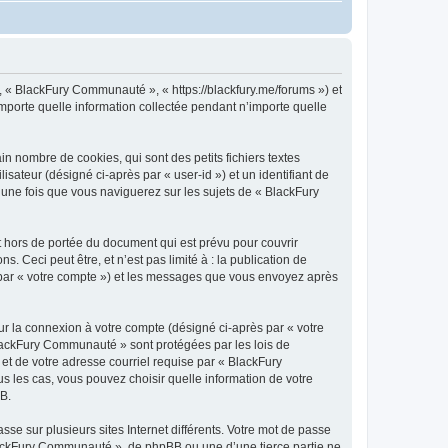
, « BlackFury Communauté », « https://blackfury.me/forums ») et
importe quelle information collectée pendant n’importe quelle
 nombre de cookies, qui sont des petits fichiers textes
isateur (désigné ci-après par « user-id ») et un identifiant de
 une fois que vous naviguerez sur les sujets de « BlackFury
hors de portée du document qui est prévu pour couvrir
Ceci peut être, et n’est pas limité à : la publication de
i par « votre compte ») et les messages que vous envoyez après
ur la connexion à votre compte (désigné ci-après par « votre
 BlackFury Communauté » sont protégées par les lois de
et de votre adresse courriel requise par « BlackFury
s les cas, vous pouvez choisir quelle information de votre
BB.
se sur plusieurs sites Internet différents. Votre mot de passe
ackFury Communauté », de phpBB ou une d’une tierce partie ne