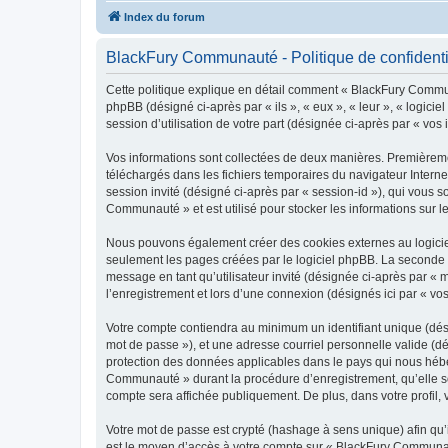
Index du forum
BlackFury Communauté - Politique de confidenti
Cette politique explique en détail comment « BlackFury Communa
phpBB (désigné ci-après par « ils », « eux », « leur », « logic
session d’utilisation de votre part (désignée ci-après par « vos 
Vos informations sont collectées de deux manières. Premièremen
téléchargés dans les fichiers temporaires du navigateur Internet
session invité (désigné ci-après par « session-id »), qui vous
Communauté » et est utilisé pour stocker les informations sur le
Nous pouvons également créer des cookies externes au logicie
seulement les pages créées par le logiciel phpBB. La seconde ma
message en tant qu’utilisateur invité (désignée ci-après par 
l’enregistrement et lors d’une connexion (désignés ici par « v
Votre compte contiendra au minimum un identifiant unique (dési
mot de passe »), et une adresse courriel personnelle valide (d
protection des données applicables dans le pays qui nous héber
Communauté » durant la procédure d’enregistrement, qu’elle soi
compte sera affichée publiquement. De plus, dans votre profil, 
Votre mot de passe est crypté (hashage à sens unique) afin qu’i
est le moyen d’accès à votre compte sur « BlackFury Communa