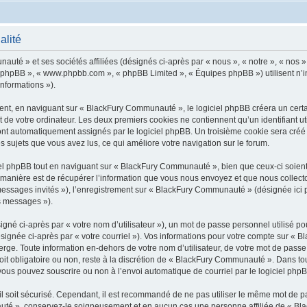
alité
uté » et ses sociétés affiliées (désignés ci-après par « nous », « notre », « nos »
iel phpBB », « www.phpbb.com », « phpBB Limited », « Équipes phpBB ») utilisent n’
informations »).
t, en naviguant sur « BlackFury Communauté », le logiciel phpBB créera un certain
 de votre ordinateur. Les deux premiers cookies ne contiennent qu’un identifiant util
 sont automatiquement assignés par le logiciel phpBB. Un troisième cookie sera créé
s sujets que vous avez lus, ce qui améliore votre navigation sur le forum.
l phpBB tout en naviguant sur « BlackFury Communauté », bien que ceux-ci soient 
nière est de récupérer l’information que vous nous envoyez et que nous collectons. 
« messages invités »), l’enregistrement sur « BlackFury Communauté » (désignée ic
os messages »).
gné ci-après par « votre nom d’utilisateur »), un mot de passe personnel utilisé po
ésignée ci-après par « votre courriel »). Vos informations pour votre compte sur «
ge. Toute information en-dehors de votre nom d’utilisateur, de votre mot de passe 
t obligatoire ou non, reste à la discrétion de « BlackFury Communauté ». Dans tou
vous pouvez souscrire ou non à l’envoi automatique de courriel par le logiciel php
l soit sécurisé. Cependant, il est recommandé de ne pas utiliser le même mot de pas
uté », conservez-le soigneusement et en aucun cas une personne affiliée de « Bl