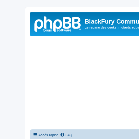
BlackFury Commu
Le repaire des geeks, motards et ba
Accès rapide
FAQ