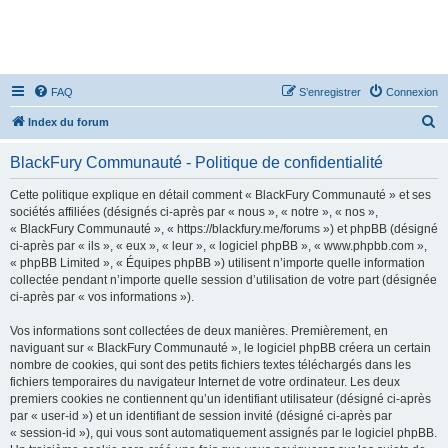
FAQ
S’enregistrer
Connexion
R
Index du forum
e
BlackFury Communauté - Politique de confidentialité
c
h
Cette politique explique en détail comment « BlackFury Communauté » et ses
sociétés affiliées (désignés ci-après par « nous », « notre », « nos »,
e
« BlackFury Communauté », « https://blackfury.me/forums ») et phpBB (désigné
r
ci-après par « ils », « eux », « leur », « logiciel phpBB », « www.phpbb.com »,
« phpBB Limited », « Équipes phpBB ») utilisent n’importe quelle information
c
collectée pendant n’importe quelle session d’utilisation de votre part (désignée
h
ci-après par « vos informations »).
e
Vos informations sont collectées de deux manières. Premièrement, en
r
naviguant sur « BlackFury Communauté », le logiciel phpBB créera un certain
nombre de cookies, qui sont des petits fichiers textes téléchargés dans les
fichiers temporaires du navigateur Internet de votre ordinateur. Les deux
premiers cookies ne contiennent qu’un identifiant utilisateur (désigné ci-après
par « user-id ») et un identifiant de session invité (désigné ci-après par
« session-id »), qui vous sont automatiquement assignés par le logiciel phpBB.