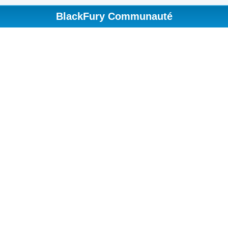
BlackFury Communauté