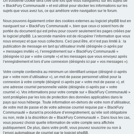
Un troisième cookie sera créé une fois que vous naviguerez sur les sujets de
« BlackFury Communauté » et est utilisé pour stocker les informations sur les
sujets que vous avez lus, ce qui améliore votre navigation sur le forum.
Nous pouvons également créer des cookies externes au logiciel phpBB tout en
naviguant sur « BlackFury Communauté », bien que ceux-ci soient hors de
portée du document qui est prévu pour couvrir seulement les pages créées par
le logiciel phpBB. La seconde manière est de récupérer l’information que vous
nous envoyez et que nous collectons. Ceci peut être, et n’est pas limité à : la
publication de message en tant qu’utilisateur invité (désignée ci-après par
« messages invités »), l’enregistrement sur « BlackFury Communauté »
(désignée ici par « votre compte ») et les messages que vous envoyez après
l’enregistrement et lors d’une connexion (désignés ici par « vos messages »).
Votre compte contiendra au minimum un identifiant unique (désigné ci-après
par « votre nom d’utilisateur »), un mot de passe personnel utilisé pour la
connexion à votre compte (désigné ci-après par « votre mot de passe »), et
une adresse courriel personnelle valide (désignée ci-après par « votre
courriel »). Vos informations pour votre compte sur « BlackFury Communauté »
sont protégées par les lois de protection des données applicables dans le
pays qui nous héberge. Toute information en-dehors de votre nom d’utilisateur,
de votre mot de passe et de votre adresse courriel requise par « BlackFury
Communauté » durant la procédure d’enregistrement, qu’elle soit obligatoire
ou non, reste à la discrétion de « BlackFury Communauté ». Dans tous les cas,
vous pouvez choisir quelle information de votre compte sera affichée
publiquement. De plus, dans votre profil, vous pouvez souscrire ou non à
l’envoi automatique de courriel par le logiciel phpBB.