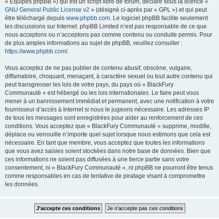
« Équipes phpBB ») qui est un script libre de forum, déclaré sous la licence «
GNU General Public License v2
» (désigné ci-après par « GPL ») et qui peut
être téléchargé depuis
www.phpbb.com
. Le logiciel phpBB facilite seulement
les discussions sur Internet. phpBB Limited n’est pas responsable de ce que
nous acceptons ou n’acceptons pas comme contenu ou conduite permis. Pour
de plus amples informations au sujet de phpBB, veuillez consulter :
https://www.phpbb.com/
.
Vous acceptez de ne pas publier de contenu abusif, obscène, vulgaire,
diffamatoire, choquant, menaçant, à caractère sexuel ou tout autre contenu qui
peut transgresser les lois de votre pays, du pays où « BlackFury
Communauté » est hébergé ou les lois internationales. Le faire peut vous
mener à un bannissement immédiat et permanent, avec une notification à votre
fournisseur d’accès à Internet si nous le jugeons nécessaire. Les adresses IP
de tous les messages sont enregistrées pour aider au renforcement de ces
conditions. Vous acceptez que « BlackFury Communauté » supprime, modifie,
déplace ou verrouille n’importe quel sujet lorsque nous estimons que cela est
nécessaire. En tant que membre, vous acceptez que toutes les informations
que vous avez saisies soient stockées dans notre base de données. Bien que
ces informations ne soient pas diffusées à une tierce partie sans votre
consentement, ni « BlackFury Communauté », ni phpBB ne pourront être tenus
comme responsables en cas de tentative de piratage visant à compromettre
les données.