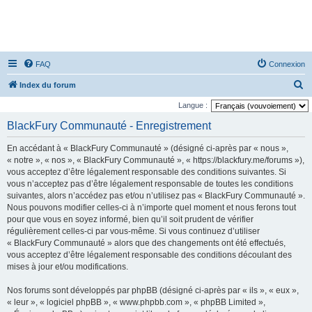
FAQ
Connexion
R
Index du forum
e
Langue :
c
BlackFury Communauté - Enregistrement
h
En accédant à « BlackFury Communauté » (désigné ci-après par « nous »,
e
« notre », « nos », « BlackFury Communauté », « https://blackfury.me/forums »),
r
vous acceptez d’être légalement responsable des conditions suivantes. Si
vous n’acceptez pas d’être légalement responsable de toutes les conditions
c
suivantes, alors n’accédez pas et/ou n’utilisez pas « BlackFury Communauté ».
h
Nous pouvons modifier celles-ci à n’importe quel moment et nous ferons tout
e
pour que vous en soyez informé, bien qu’il soit prudent de vérifier
régulièrement celles-ci par vous-même. Si vous continuez d’utiliser
r
« BlackFury Communauté » alors que des changements ont été effectués,
vous acceptez d’être légalement responsable des conditions découlant des
mises à jour et/ou modifications.
Nos forums sont développés par phpBB (désigné ci-après par « ils », « eux »,
« leur », « logiciel phpBB », « www.phpbb.com », « phpBB Limited »,