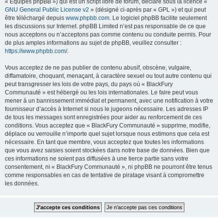
« Équipes phpBB ») qui est un script libre de forum, déclaré sous la licence «
GNU General Public License v2
» (désigné ci-après par « GPL ») et qui peut
être téléchargé depuis
www.phpbb.com
. Le logiciel phpBB facilite seulement
les discussions sur Internet. phpBB Limited n’est pas responsable de ce que
nous acceptons ou n’acceptons pas comme contenu ou conduite permis. Pour
de plus amples informations au sujet de phpBB, veuillez consulter :
https://www.phpbb.com/
.
Vous acceptez de ne pas publier de contenu abusif, obscène, vulgaire,
diffamatoire, choquant, menaçant, à caractère sexuel ou tout autre contenu qui
peut transgresser les lois de votre pays, du pays où « BlackFury
Communauté » est hébergé ou les lois internationales. Le faire peut vous
mener à un bannissement immédiat et permanent, avec une notification à votre
fournisseur d’accès à Internet si nous le jugeons nécessaire. Les adresses IP
de tous les messages sont enregistrées pour aider au renforcement de ces
conditions. Vous acceptez que « BlackFury Communauté » supprime, modifie,
déplace ou verrouille n’importe quel sujet lorsque nous estimons que cela est
nécessaire. En tant que membre, vous acceptez que toutes les informations
que vous avez saisies soient stockées dans notre base de données. Bien que
ces informations ne soient pas diffusées à une tierce partie sans votre
consentement, ni « BlackFury Communauté », ni phpBB ne pourront être tenus
comme responsables en cas de tentative de piratage visant à compromettre
les données.