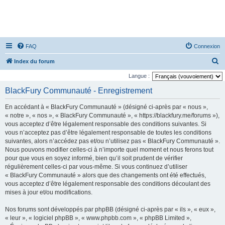
FAQ
Connexion
R
Index du forum
e
Langue :
c
BlackFury Communauté - Enregistrement
h
En accédant à « BlackFury Communauté » (désigné ci-après par « nous »,
e
« notre », « nos », « BlackFury Communauté », « https://blackfury.me/forums »),
r
vous acceptez d’être légalement responsable des conditions suivantes. Si
vous n’acceptez pas d’être légalement responsable de toutes les conditions
c
suivantes, alors n’accédez pas et/ou n’utilisez pas « BlackFury Communauté ».
h
Nous pouvons modifier celles-ci à n’importe quel moment et nous ferons tout
e
pour que vous en soyez informé, bien qu’il soit prudent de vérifier
régulièrement celles-ci par vous-même. Si vous continuez d’utiliser
r
« BlackFury Communauté » alors que des changements ont été effectués,
vous acceptez d’être légalement responsable des conditions découlant des
mises à jour et/ou modifications.
Nos forums sont développés par phpBB (désigné ci-après par « ils », « eux »,
« leur », « logiciel phpBB », « www.phpbb.com », « phpBB Limited »,