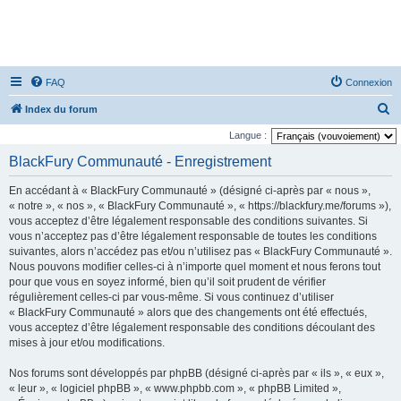
FAQ
Connexion
R
Index du forum
e
Langue :
c
BlackFury Communauté - Enregistrement
h
En accédant à « BlackFury Communauté » (désigné ci-après par « nous »,
e
« notre », « nos », « BlackFury Communauté », « https://blackfury.me/forums »),
r
vous acceptez d’être légalement responsable des conditions suivantes. Si
vous n’acceptez pas d’être légalement responsable de toutes les conditions
c
suivantes, alors n’accédez pas et/ou n’utilisez pas « BlackFury Communauté ».
h
Nous pouvons modifier celles-ci à n’importe quel moment et nous ferons tout
e
pour que vous en soyez informé, bien qu’il soit prudent de vérifier
régulièrement celles-ci par vous-même. Si vous continuez d’utiliser
r
« BlackFury Communauté » alors que des changements ont été effectués,
vous acceptez d’être légalement responsable des conditions découlant des
mises à jour et/ou modifications.
Nos forums sont développés par phpBB (désigné ci-après par « ils », « eux »,
« leur », « logiciel phpBB », « www.phpbb.com », « phpBB Limited »,