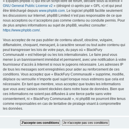
« Équipes phpBB ») qui est un script libre de forum, déclaré sous la licence «
GNU General Public License v2
» (désigné ci-après par « GPL ») et qui peut
être téléchargé depuis
www.phpbb.com
. Le logiciel phpBB facilite seulement
les discussions sur Internet. phpBB Limited n’est pas responsable de ce que
nous acceptons ou n’acceptons pas comme contenu ou conduite permis. Pour
de plus amples informations au sujet de phpBB, veuillez consulter :
https://www.phpbb.com/
.
Vous acceptez de ne pas publier de contenu abusif, obscène, vulgaire,
diffamatoire, choquant, menaçant, à caractère sexuel ou tout autre contenu qui
peut transgresser les lois de votre pays, du pays où « BlackFury
Communauté » est hébergé ou les lois internationales. Le faire peut vous
mener à un bannissement immédiat et permanent, avec une notification à votre
fournisseur d’accès à Internet si nous le jugeons nécessaire. Les adresses IP
de tous les messages sont enregistrées pour aider au renforcement de ces
conditions. Vous acceptez que « BlackFury Communauté » supprime, modifie,
déplace ou verrouille n’importe quel sujet lorsque nous estimons que cela est
nécessaire. En tant que membre, vous acceptez que toutes les informations
que vous avez saisies soient stockées dans notre base de données. Bien que
ces informations ne soient pas diffusées à une tierce partie sans votre
consentement, ni « BlackFury Communauté », ni phpBB ne pourront être tenus
comme responsables en cas de tentative de piratage visant à compromettre
les données.