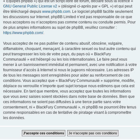
« Équipes phpBB ») qui est un script libre de forum, déclaré sous la licence «
GNU General Public License v2
» (désigné ci-après par « GPL ») et qui peut
être téléchargé depuis
www.phpbb.com
. Le logiciel phpBB facilite seulement
les discussions sur Internet. phpBB Limited n’est pas responsable de ce que
nous acceptons ou n’acceptons pas comme contenu ou conduite permis. Pour
de plus amples informations au sujet de phpBB, veuillez consulter :
https://www.phpbb.com/
.
Vous acceptez de ne pas publier de contenu abusif, obscène, vulgaire,
diffamatoire, choquant, menaçant, à caractère sexuel ou tout autre contenu qui
peut transgresser les lois de votre pays, du pays où « BlackFury
Communauté » est hébergé ou les lois internationales. Le faire peut vous
mener à un bannissement immédiat et permanent, avec une notification à votre
fournisseur d’accès à Internet si nous le jugeons nécessaire. Les adresses IP
de tous les messages sont enregistrées pour aider au renforcement de ces
conditions. Vous acceptez que « BlackFury Communauté » supprime, modifie,
déplace ou verrouille n’importe quel sujet lorsque nous estimons que cela est
nécessaire. En tant que membre, vous acceptez que toutes les informations
que vous avez saisies soient stockées dans notre base de données. Bien que
ces informations ne soient pas diffusées à une tierce partie sans votre
consentement, ni « BlackFury Communauté », ni phpBB ne pourront être tenus
comme responsables en cas de tentative de piratage visant à compromettre
les données.