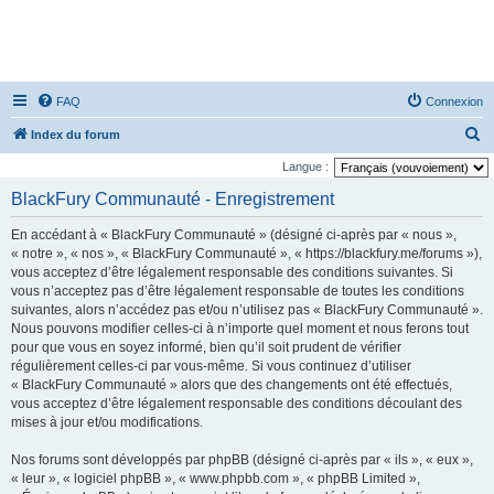
FAQ
Connexion
R
Index du forum
e
Langue :
c
BlackFury Communauté - Enregistrement
h
En accédant à « BlackFury Communauté » (désigné ci-après par « nous »,
e
« notre », « nos », « BlackFury Communauté », « https://blackfury.me/forums »),
r
vous acceptez d’être légalement responsable des conditions suivantes. Si
vous n’acceptez pas d’être légalement responsable de toutes les conditions
c
suivantes, alors n’accédez pas et/ou n’utilisez pas « BlackFury Communauté ».
h
Nous pouvons modifier celles-ci à n’importe quel moment et nous ferons tout
e
pour que vous en soyez informé, bien qu’il soit prudent de vérifier
régulièrement celles-ci par vous-même. Si vous continuez d’utiliser
r
« BlackFury Communauté » alors que des changements ont été effectués,
vous acceptez d’être légalement responsable des conditions découlant des
mises à jour et/ou modifications.
Nos forums sont développés par phpBB (désigné ci-après par « ils », « eux »,
« leur », « logiciel phpBB », « www.phpbb.com », « phpBB Limited »,