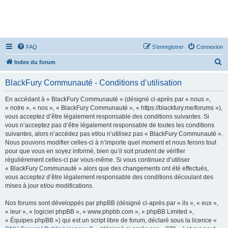
FAQ
S’enregistrer
Connexion
R
Index du forum
e
BlackFury Communauté - Conditions d’utilisation
c
h
En accédant à « BlackFury Communauté » (désigné ci-après par « nous »,
« notre », « nos », « BlackFury Communauté », « https://blackfury.me/forums »),
e
vous acceptez d’être légalement responsable des conditions suivantes. Si
r
vous n’acceptez pas d’être légalement responsable de toutes les conditions
suivantes, alors n’accédez pas et/ou n’utilisez pas « BlackFury Communauté ».
c
Nous pouvons modifier celles-ci à n’importe quel moment et nous ferons tout
h
pour que vous en soyez informé, bien qu’il soit prudent de vérifier
régulièrement celles-ci par vous-même. Si vous continuez d’utiliser
e
« BlackFury Communauté » alors que des changements ont été effectués,
r
vous acceptez d’être légalement responsable des conditions découlant des
mises à jour et/ou modifications.
Nos forums sont développés par phpBB (désigné ci-après par « ils », « eux »,
« leur », « logiciel phpBB », « www.phpbb.com », « phpBB Limited »,
« Équipes phpBB ») qui est un script libre de forum, déclaré sous la licence «