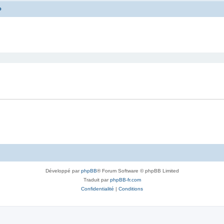
o
cher
cherche avancée
Développé par
phpBB
® Forum Software © phpBB Limited
Traduit par
phpBB-fr.com
Confidentialité
|
Conditions