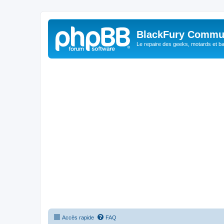
BlackFury Commu
Le repaire des geeks, motards et ba
Accès rapide
FAQ