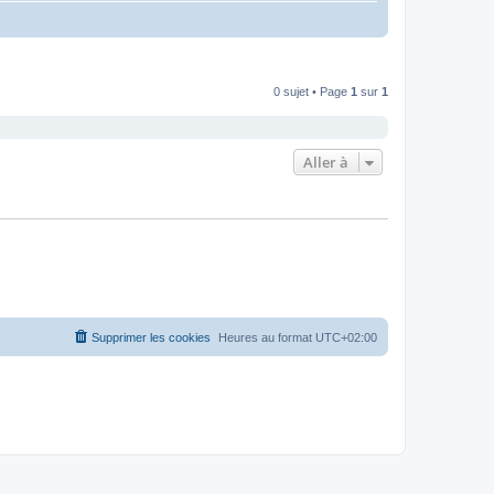
0 sujet • Page
1
sur
1
Aller à
Supprimer les cookies
Heures au format
UTC+02:00