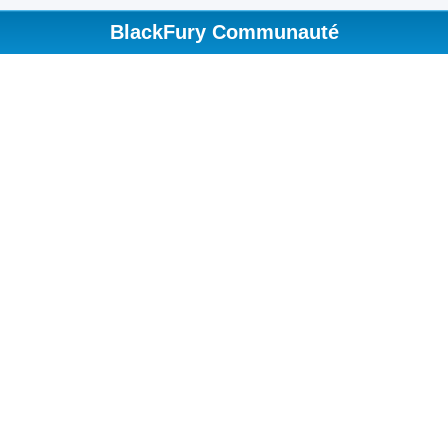
BlackFury Communauté