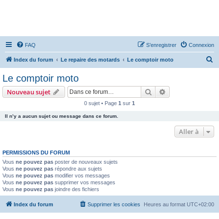
FAQ
S’enregistrer
Connexion
R
Index du forum
Le repaire des motards
Le comptoir moto
e
Le comptoir moto
c
Rechercher
Recherche avanc
Nouveau sujet
h
0 sujet • Page
1
sur
1
e
Il n’y a aucun sujet ou message dans ce forum.
r
c
Aller à
h
PERMISSIONS DU FORUM
e
Vous
ne pouvez pas
poster de nouveaux sujets
r
Vous
ne pouvez pas
répondre aux sujets
Vous
ne pouvez pas
modifier vos messages
Vous
ne pouvez pas
supprimer vos messages
Vous
ne pouvez pas
joindre des fichiers
Index du forum
Supprimer les cookies
Heures au format
UTC+02:00