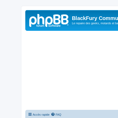
BlackFury Commu
Le repaire des geeks, motards et ba
Accès rapide
FAQ