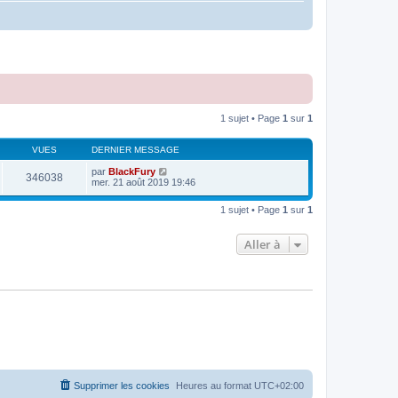
1 sujet • Page
1
sur
1
VUES
DERNIER MESSAGE
par
BlackFury
346038
mer. 21 août 2019 19:46
1 sujet • Page
1
sur
1
Aller à
Supprimer les cookies
Heures au format
UTC+02:00