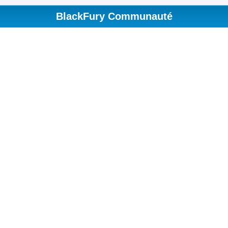
BlackFury Communauté