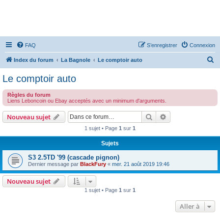
FAQ
S’enregistrer
Connexion
R
Index du forum
La Bagnole
Le comptoir auto
e
Le comptoir auto
c
Règles du forum
h
Liens Leboncoin ou Ebay acceptés avec un minimum d'arguments.
e
Rechercher
Recherche avanc
Nouveau sujet
r
1 sujet • Page
1
sur
1
c
h
Sujets
e
S3 2.5TD '99 (cascade pignon)
Dernier message par
BlackFury
«
mer. 21 août 2019 19:46
r
Nouveau sujet
1 sujet • Page
1
sur
1
Aller à