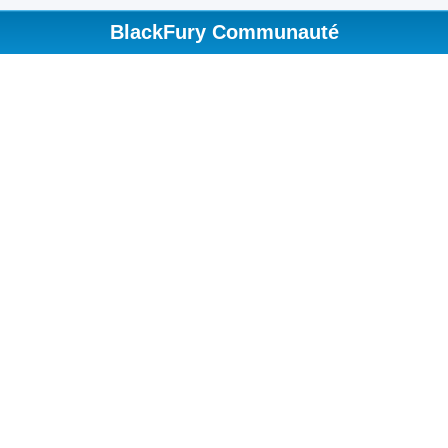
BlackFury Communauté