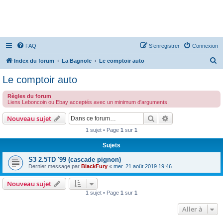
FAQ
S’enregistrer
Connexion
R
Index du forum
La Bagnole
Le comptoir auto
e
Le comptoir auto
c
Règles du forum
h
Liens Leboncoin ou Ebay acceptés avec un minimum d'arguments.
e
Rechercher
Recherche avanc
Nouveau sujet
r
1 sujet • Page
1
sur
1
c
h
Sujets
e
S3 2.5TD '99 (cascade pignon)
Dernier message par
BlackFury
«
mer. 21 août 2019 19:46
r
Nouveau sujet
1 sujet • Page
1
sur
1
Aller à