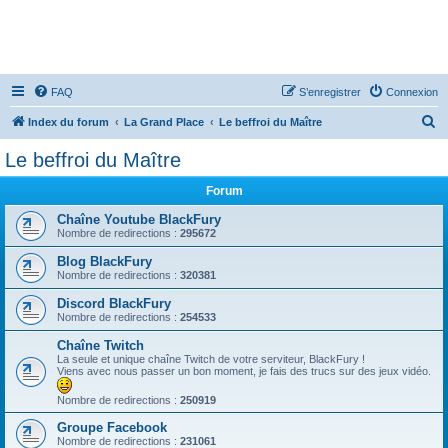
FAQ
S’enregistrer
Connexion
R
Index du forum
La Grand Place
Le beffroi du Maître
e
Le beffroi du Maître
c
Forum
h
e
Chaîne Youtube BlackFury
Nombre de redirections :
295672
r
Blog BlackFury
c
Nombre de redirections :
320381
h
Discord BlackFury
e
Nombre de redirections :
254533
r
Chaîne Twitch
La seule et unique chaîne Twitch de votre serviteur, BlackFury !
Viens avec nous passer un bon moment, je fais des trucs sur des jeux vidéo.
Nombre de redirections :
250919
Groupe Facebook
Nombre de redirections :
231061