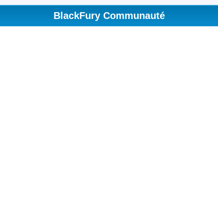
BlackFury Communauté