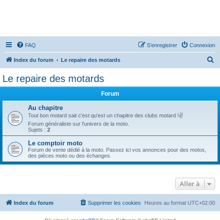
FAQ
S’enregistrer
Connexion
R
Index du forum
Le repaire des motards
e
Le repaire des motards
c
Forum
h
e
Au chapitre
Tout bon motard sait c'est qu'est un chapitre des clubs motard !✌
r
Forum généraliste sur l'univers de la moto.
Sujets :
2
c
h
Le comptoir moto
Forum de vente dédié à la moto. Passez ici vos annonces pour des motos,
e
des pièces moto ou des échanges.
r
Aller à
Index du forum
Supprimer les cookies
Heures au format
UTC+02:00