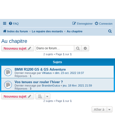
FAQ
S’enregistrer
Connexion
R
Index du forum
Le repaire des motards
Au chapitre
e
Au chapitre
c
Rechercher
Recherche avanc
Nouveau sujet
h
2 sujets • Page
1
sur
1
e
Sujets
r
c
BMW R1200 GS & GS Adventure
Dernier message par
ViKiatus
«
dim. 23 oct. 2022 19:37
h
Réponses :
1
e
Vos tenues our rouler l'hiver ?
Dernier message par
BrandonGuica
«
jeu. 18 févr. 2021 21:59
r
Réponses :
3
Nouveau sujet
2 sujets • Page
1
sur
1
Aller à