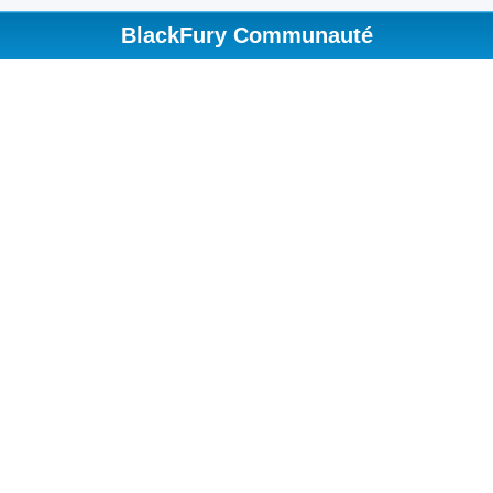
BlackFury Communauté