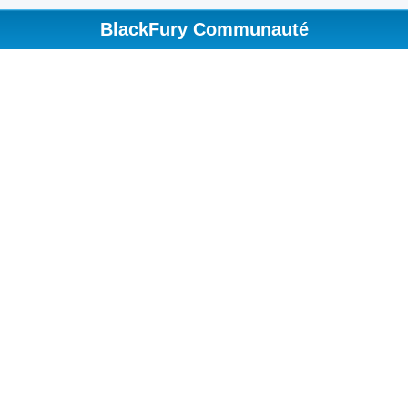
BlackFury Communauté