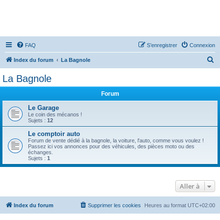
FAQ
S’enregistrer
Connexion
R
Index du forum
La Bagnole
e
La Bagnole
c
Forum
h
e
Le Garage
Le coin des mécanos !
r
Sujets :
12
c
Le comptoir auto
Forum de vente dédié à la bagnole, la voiture, l'auto, comme vous voulez !
h
Passez ici vos annonces pour des véhicules, des pièces moto ou des
échanges.
e
Sujets :
1
r
Aller à
Index du forum
Supprimer les cookies
Heures au format
UTC+02:00