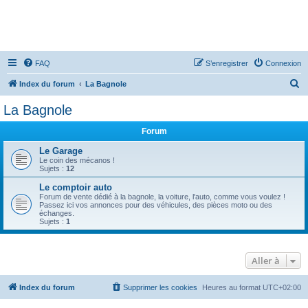
FAQ
S’enregistrer
Connexion
R
Index du forum
La Bagnole
e
La Bagnole
c
Forum
h
e
Le Garage
Le coin des mécanos !
r
Sujets :
12
c
Le comptoir auto
Forum de vente dédié à la bagnole, la voiture, l'auto, comme vous voulez !
h
Passez ici vos annonces pour des véhicules, des pièces moto ou des
échanges.
e
Sujets :
1
r
Aller à
Index du forum
Supprimer les cookies
Heures au format
UTC+02:00