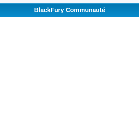
BlackFury Communauté