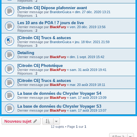
Réponses :
2
[Citroën C6] Dépose plafonnier avant
Dernier message par
BrandonGuica
«
dim. 27 déc. 2020 13:21
Réponses :
1
Les 10 ans de POA ! 7 jours de live
Dernier message par
BlackFury
«
ven. 20 déc. 2019 13:56
Réponses :
2
[Citroën C6] Trucs & astuces
Dernier message par
BrandonGuica
«
jeu. 18 févr. 2021 21:59
Réponses :
3
Detailing
Dernier message par
BlackFury
«
dim. 1 sept. 2019 15:42
[Citroën C6] Phototèque
Dernier message par
BlackFury
«
sam. 31 août 2019 19:41
Réponses :
2
[Citroën C6] Trucs & astuces
Dernier message par
BlackFury
«
mar. 20 août 2019 18:11
La base de données du Chrysler Voyager S4
Dernier message par
BlackFury
«
sam. 17 août 2019 13:09
La base de données du Chrysler Voyager S3
Dernier message par
BlackFury
«
sam. 17 août 2019 13:07
Nouveau sujet
12 sujets • Page
1
sur
1
Aller à