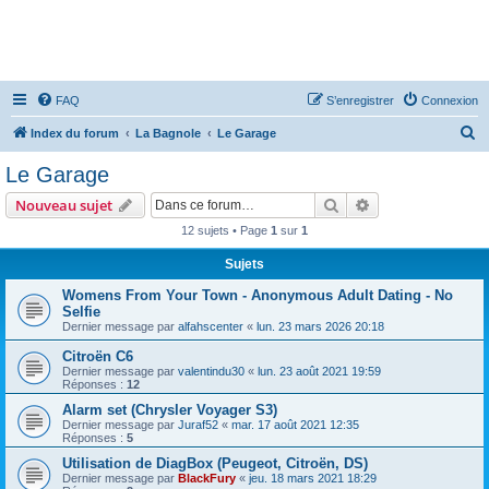
FAQ
S’enregistrer
Connexion
R
Index du forum
La Bagnole
Le Garage
e
Le Garage
c
Rechercher
Recherche avanc
Nouveau sujet
h
12 sujets • Page
1
sur
1
e
Sujets
r
c
Womens From Your Town - Anonymous Adult Dating - No
Selfie
h
Dernier message par
alfahscenter
«
lun. 23 mars 2026 20:18
e
Citroën C6
r
Dernier message par
valentindu30
«
lun. 23 août 2021 19:59
Réponses :
12
Alarm set (Chrysler Voyager S3)
Dernier message par
Juraf52
«
mar. 17 août 2021 12:35
Réponses :
5
Utilisation de DiagBox (Peugeot, Citroën, DS)
Dernier message par
BlackFury
«
jeu. 18 mars 2021 18:29