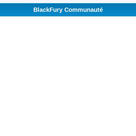
BlackFury Communauté