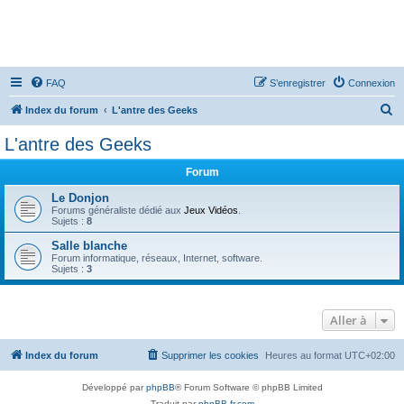
FAQ
S’enregistrer
Connexion
R
Index du forum
L'antre des Geeks
e
L'antre des Geeks
c
Forum
h
e
Le Donjon
Forums généraliste dédié aux
Jeux Vidéos
.
r
Sujets :
8
c
Salle blanche
Forum informatique, réseaux, Internet, software.
h
Sujets :
3
e
r
Aller à
Index du forum
Supprimer les cookies
Heures au format
UTC+02:00
Développé par
phpBB
® Forum Software © phpBB Limited
Traduit par
phpBB-fr.com