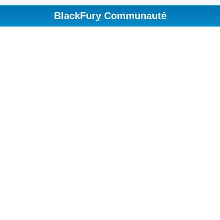
BlackFury Communauté