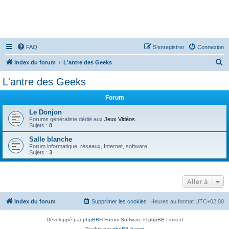
FAQ
S’enregistrer
Connexion
R
Index du forum
L'antre des Geeks
e
L'antre des Geeks
c
Forum
h
e
Le Donjon
Forums généraliste dédié aux
Jeux Vidéos
.
r
Sujets :
8
c
Salle blanche
Forum informatique, réseaux, Internet, software.
h
Sujets :
3
e
r
Aller à
Index du forum
Supprimer les cookies
Heures au format
UTC+02:00
Développé par
phpBB
® Forum Software © phpBB Limited
Traduit par
phpBB-fr.com