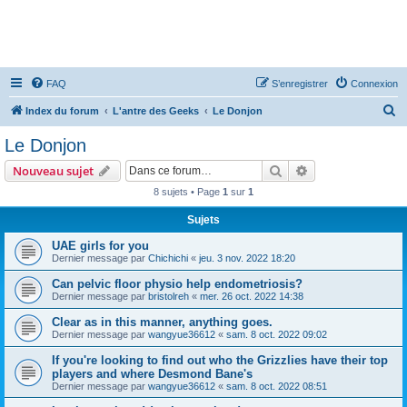
FAQ
S’enregistrer
Connexion
R
Index du forum
L'antre des Geeks
Le Donjon
e
Le Donjon
c
Rechercher
Recherche avanc
Nouveau sujet
h
8 sujets • Page
1
sur
1
e
Sujets
r
c
UAE girls for you
Dernier message par
Chichichi
«
jeu. 3 nov. 2022 18:20
h
Can pelvic floor physio help endometriosis?
e
Dernier message par
bristolreh
«
mer. 26 oct. 2022 14:38
r
Clear as in this manner, anything goes.
Dernier message par
wangyue36612
«
sam. 8 oct. 2022 09:02
If you're looking to find out who the Grizzlies have their top
players and where Desmond Bane's
Dernier message par
wangyue36612
«
sam. 8 oct. 2022 08:51