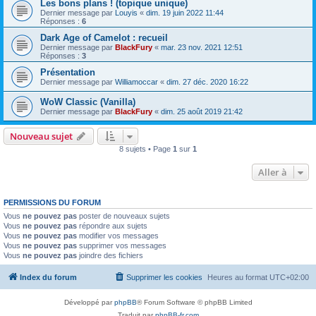
Les bons plans ! (topique unique)
Dernier message par
Louyis
«
dim. 19 juin 2022 11:44
Réponses :
6
Dark Age of Camelot : recueil
Dernier message par
BlackFury
«
mar. 23 nov. 2021 12:51
Réponses :
3
Présentation
Dernier message par
Williamoccar
«
dim. 27 déc. 2020 16:22
WoW Classic (Vanilla)
Dernier message par
BlackFury
«
dim. 25 août 2019 21:42
Nouveau sujet
8 sujets • Page
1
sur
1
Aller à
PERMISSIONS DU FORUM
Vous
ne pouvez pas
poster de nouveaux sujets
Vous
ne pouvez pas
répondre aux sujets
Vous
ne pouvez pas
modifier vos messages
Vous
ne pouvez pas
supprimer vos messages
Vous
ne pouvez pas
joindre des fichiers
Index du forum
Supprimer les cookies
Heures au format
UTC+02:00
Développé par
phpBB
® Forum Software © phpBB Limited
Traduit par
phpBB-fr.com